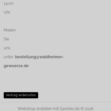
14:00
Uhr
Mailen
Sie
uns
unter:
bestellung@waldheimer-
gewuerze.de
Vertrag widerrufen
Webshop erstellen
mit Gambio.de © 2026