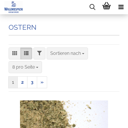
OSTERN
FILTER
Sortieren nach
Sortieren nach
pro Seite
8 pro Seite
1
2
3
»