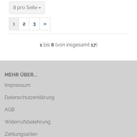
pro Seite
8 pro Seite
1
2
3
»
1
bis
8
(von insgesamt
17
)
MEHR ÜBER...
Impressum
Datenschutzerklärung
AGB
Widerrufsbelehrung
Zahlungsarten