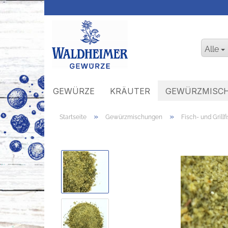
Alle
GEWÜRZE
KRÄUTER
GEWÜRZMISC
»
»
Startseite
Gewürzmischungen
Fisch- und Grill