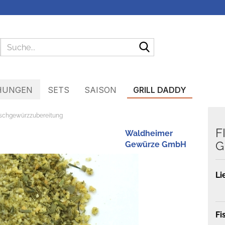
Suche...
HUNGEN
SETS
SAISON
GRILL DADDY
fischgewürzzubereitung
F
Waldheimer
G
Gewürze GmbH
Li
Fi