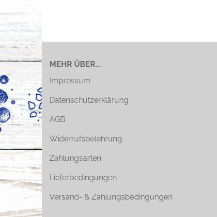
MEHR ÜBER...
Impressum
Datenschutzerklärung
AGB
Widerrufsbelehrung
Zahlungsarten
Lieferbedingungen
Versand- & Zahlungsbedingungen