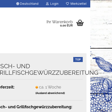
Deutschland
Login
Merkzettel
Ihr Warenkorb
0,00 EUR
TOP
ISCH- UND
RILLFISCHGEWÜRZZUBEREITUNG
eferzeit:
ca. 1 Woche
(Ausland abweichend)
sch- und Grillfischgewürzzubereitung: