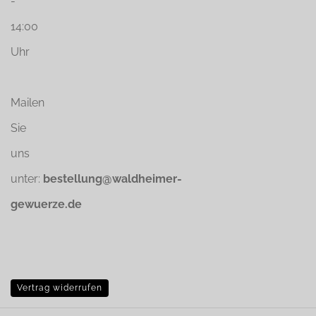
-
14:00
Uhr
Mailen
Sie
uns
unter:
bestellung@waldheimer-
gewuerze.de
Vertrag widerrufen