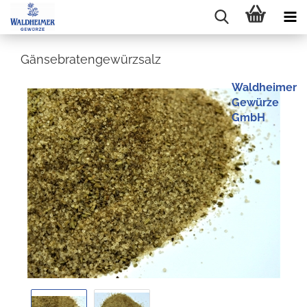
Gänsebratengewürzsalz
Waldheimer
Gewürze
GmbH